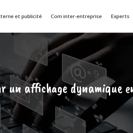
erne et publicité
Com inter-entreprise
Experts
ur un affichage dynamique e