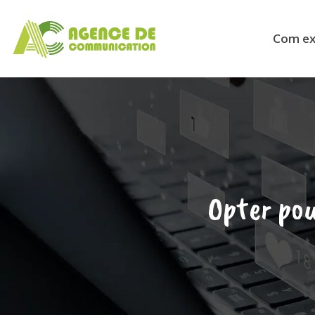
Com ext
Opter po